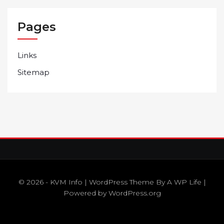
Pages
Links
Sitemap
© 2026 - KVM Info | WordPress Theme By
A WP Life
|
Powered by
WordPress.org