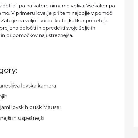
videti ali pa na katere nimamo vpliva. Vsekakor pa
vemo. V primeru lova, je pri tem najbolje v pomoč
ato je na voljo tudi toliko te, kolikor potreb je
rej zna določiti in opredeliti svoje želje in
ja in pripomočkov najustreznejša.
gory:
nesljiva lovska kamera
jih
ijami lovskih pušk Mauser
ejši in uspešnejši