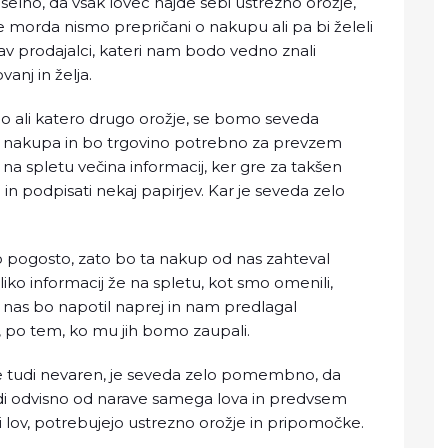
iselno, da vsak lovec najde sebi ustrezno orožje,
 morda nismo prepričani o nakupu ali pa bi želeli
rav prodajalci, kateri nam bodo vedno znali
anj in želja.
olo ali katero drugo orožje, se bomo seveda
m nakupa in bo trgovino potrebno za prevzem
 na spletu večina informacij, ker gre za takšen
in podpisati nekaj papirjev. Kar je seveda zelo
lo pogosto, zato bo ta nakup od nas zahteval
liko informacij že na spletu, kot smo omenili,
 nas bo napotil naprej in nam predlagal
, po tem, ko mu jih bomo zaupali.
ce tudi nevaren, je seveda zelo pomembno, da
udi odvisno od narave samega lova in predvsem
ši lov, potrebujejo ustrezno orožje in pripomočke.