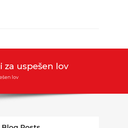
 za uspešen lov
ešen lov
Blog Posts