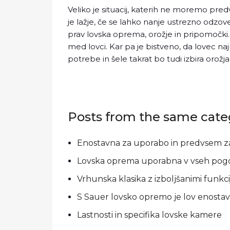
Veliko je situacij, katerih ne moremo pred
je lažje, če se lahko nanje ustrezno odzo
prav lovska oprema, orožje in pripomočki. Z
med lovci. Kar pa je bistveno, da lovec najp
potrebe in šele takrat bo tudi izbira orož
Posts from the same cate
Enostavna za uporabo in predvsem za
Lovska oprema uporabna v vseh pogo
Vrhunska klasika z izboljšanimi funkc
S Sauer lovsko opremo je lov enostavn
Lastnosti in specifika lovske kamere