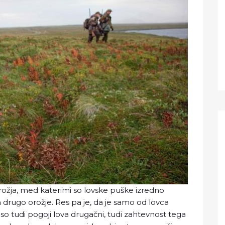
rožja
, med katerimi so lovske puške izredno
in drugo orožje. Res pa je, da je samo od lovca
 so tudi pogoji lova drugačni, tudi zahtevnost tega