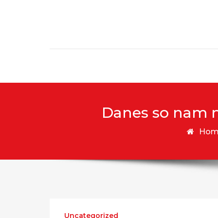
Skip to content
Skip to content
Danes so nam n
Hom
Uncategorized