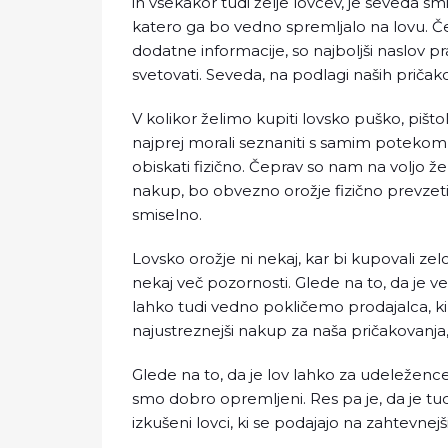
in vsekakor tudi želje lovcev, je seveda sm
katero ga bo vedno spremljalo na lovu. Če
dodatne informacije, so najboljši naslov p
svetovati. Seveda, na podlagi naših pričakov
V kolikor želimo kupiti lovsko puško, pišt
najprej morali seznaniti s samim poteko
obiskati fizično. Čeprav so nam na voljo že
nakup, bo obvezno orožje fizično prevzeti 
smiselno.
Lovsko orožje ni nekaj, kar bi kupovali ze
nekaj več pozornosti. Glede na to, da je ve
lahko tudi vedno pokličemo prodajalca, ki
najustreznejši nakup za naša pričakovanja
Glede na to, da je lov lahko za udeležen
smo dobro opremljeni. Res pa je, da je t
izkušeni lovci, ki se podajajo na zahtevnej