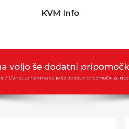
KVM Info
a voljo še dodatni pripomočki
e
/
Danes so nam na voljo še dodatni pripomočki za usp