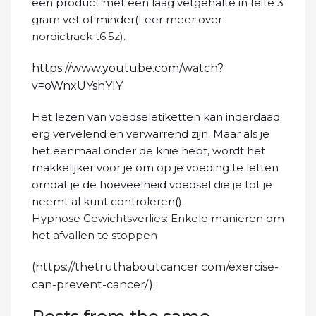
een product met een laag vetgehalte in feite 3
gram vet of minder(Leer meer over
nordictrack t6.5z
).
https://www.youtube.com/watch?
v=oWnxUYshYIY
Het lezen van voedseletiketten kan inderdaad
erg vervelend en verwarrend zijn. Maar als je
het eenmaal onder de knie hebt, wordt het
makkelijker voor je om op je voeding te letten
omdat je de hoeveelheid voedsel die je tot je
neemt al kunt controleren(
).
Hypnose Gewichtsverlies: Enkele manieren om
het afvallen te stoppen
(
https://thetruthaboutcancer.com/exercise-
can-prevent-cancer/
).