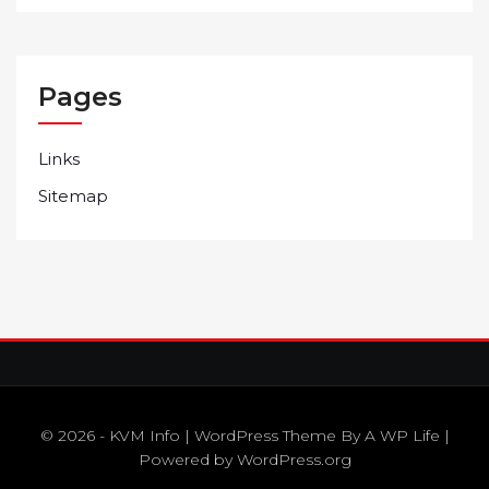
Pages
Links
Sitemap
© 2026 - KVM Info | WordPress Theme By
A WP Life
|
Powered by
WordPress.org