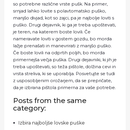
so potrebne različne vrste pušk. Na primer,
srnjad lahko lovite s polavtomatsko puško,
manjšo divjad, kot so zajci, pa je najbolje loviti s
puško. Drugi dejavnik, ki ga je treba upoštevati,
je teren, na katerem boste lovili. Če
nameravate loviti v gostem gozdu, bo morda
lažje prenašati in manevrirati z manjšo puško.
Če boste lovili na odprtih poljih, bo morda
primernejša večja puška. Drugi dejavniki, ki jih je
treba upoštevati, so teža pištole, dolžina cevi in
vrsta streliva, ki se uporablja. Posvetujte se tudi
z usposobljenim orožarjem, da se prepričate,
da je izbrana pištola primerna za vaše potrebe.
Posts from the same
category:
Izbira najboljše lovske puške