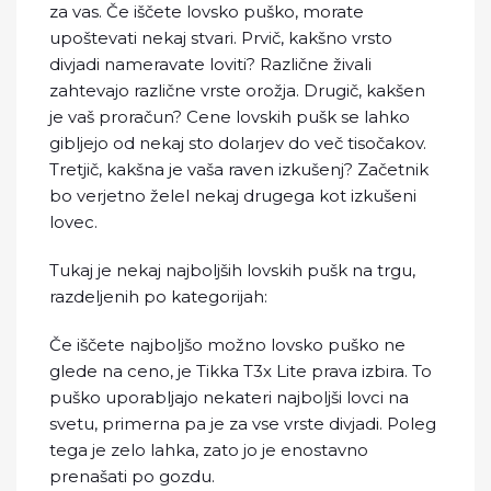
za vas. Če iščete lovsko puško, morate
upoštevati nekaj stvari. Prvič, kakšno vrsto
divjadi nameravate loviti? Različne živali
zahtevajo različne vrste orožja. Drugič, kakšen
je vaš proračun? Cene lovskih pušk se lahko
gibljejo od nekaj sto dolarjev do več tisočakov.
Tretjič, kakšna je vaša raven izkušenj? Začetnik
bo verjetno želel nekaj drugega kot izkušeni
lovec.
Tukaj je nekaj najboljših lovskih pušk na trgu,
razdeljenih po kategorijah:
Če iščete najboljšo možno lovsko puško ne
glede na ceno, je Tikka T3x Lite prava izbira. To
puško uporabljajo nekateri najboljši lovci na
svetu, primerna pa je za vse vrste divjadi. Poleg
tega je zelo lahka, zato jo je enostavno
prenašati po gozdu.