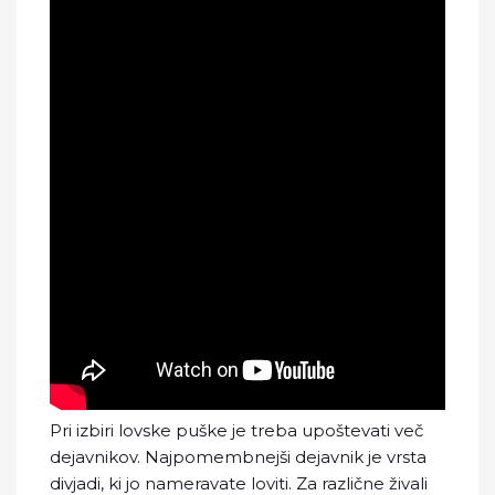
Pri izbiri lovske puške je treba upoštevati več
dejavnikov. Najpomembnejši dejavnik je vrsta
divjadi, ki jo nameravate loviti. Za različne živali