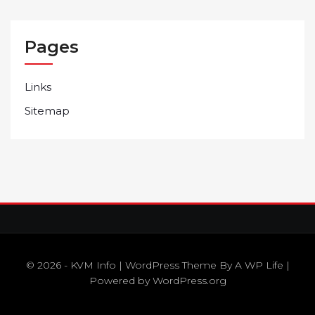
Pages
Links
Sitemap
© 2026 - KVM Info | WordPress Theme By
A WP Life
|
Powered by
WordPress.org