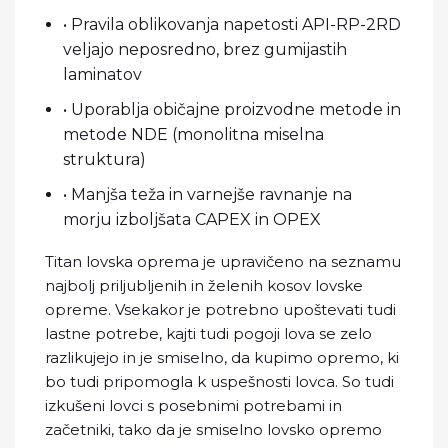
• Pravila oblikovanja napetosti API-RP-2RD
veljajo neposredno, brez gumijastih
laminatov
• Uporablja običajne proizvodne metode in
metode NDE (monolitna miselna
struktura)
• Manjša teža in varnejše ravnanje na
morju izboljšata CAPEX in OPEX
Titan lovska oprema je upravičeno na seznamu
najbolj priljubljenih in želenih kosov lovske
opreme. Vsekakor je potrebno upoštevati tudi
lastne potrebe, kajti tudi pogoji lova se zelo
razlikujejo in je smiselno, da kupimo opremo, ki
bo tudi pripomogla k uspešnosti lovca. So tudi
izkušeni lovci s posebnimi potrebami in
začetniki, tako da je smiselno lovsko opremo