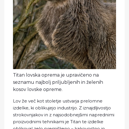
Titan lovska oprema je upravičeno na
seznamu najbolj priljubljenih in želenih
kosov lovske opreme.
Lov že več kot stoletje ustvarja prelomne
izdelke, ki oblikujejo industrijo. Z iznajdljivostjo
strokovnjakov in z najsodobnejšimi naprednimi
proizvodnimi tehnikami je Titan te izdelke
oblikoval zelo premišljeno – kakovostno in