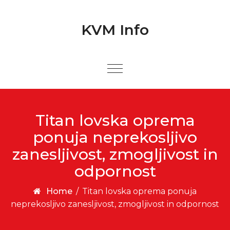
Skip to content
Skip to content
KVM Info
Titan lovska oprema
ponuja neprekosljivo
zanesljivost, zmogljivost in
odpornost
Home
/
Titan lovska oprema ponuja
neprekosljivo zanesljivost, zmogljivost in odpornost