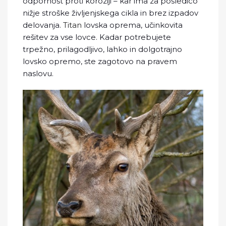
odpornost proti koroziji – kar ima za posledico
nižje stroške življenjskega cikla in brez izpadov
delovanja.
Titan
lovska oprema, učinkovita
rešitev za vse lovce. Kadar potrebujete
trpežno, prilagodljivo, lahko in dolgotrajno
lovsko opremo, ste zagotovo na pravem
naslovu.