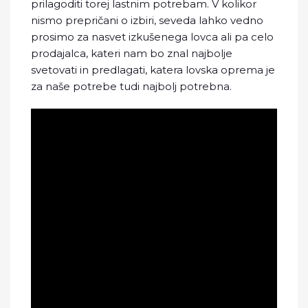
prilagoditi torej lastnim potrebam. V kolikor
nismo prepričani o izbiri, seveda lahko vedno
prosimo za nasvet izkušenega lovca ali pa celo
prodajalca, kateri nam bo znal najbolje
svetovati in predlagati, katera lovska oprema je
za naše potrebe tudi najbolj potrebna.