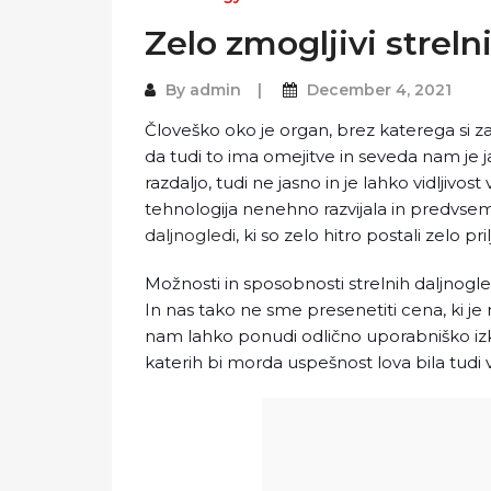
Zelo zmogljivi streln
By
admin
December 4, 2021
Človeško oko je organ, brez katerega si zago
da tudi to ima omejitve in seveda nam je 
razdaljo, tudi ne jasno in je lahko vidljivos
tehnologija nenehno razvijala in predvsem
daljnogledi
, ki so zelo hitro postali zelo p
Možnosti in sposobnosti strelnih daljnogl
In nas tako ne sme presenetiti cena, ki je
nam lahko ponudi odlično uporabniško izk
katerih bi morda uspešnost lova bila tudi ve