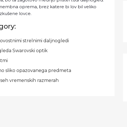
pomembna oprema, brez katere bi lov bil veliko
izkušene lovce.
gory:
akovostnimi strelnimi daljnogledi
gleda Swarovski optik
stmi
nčno sliko opazovanega predmeta
vseh vremenskih razmerah