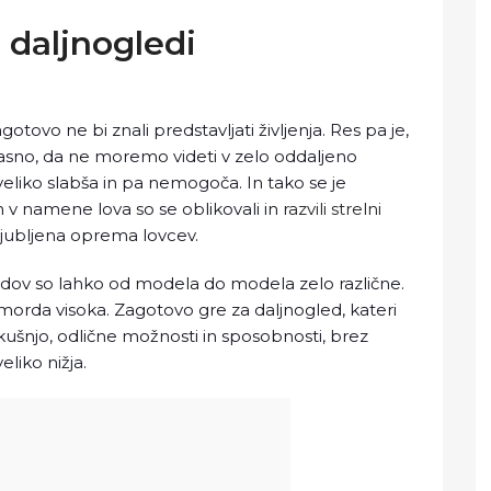
i daljnogledi
tovo ne bi znali predstavljati življenja. Res pa je,
jasno, da ne moremo videti v zelo oddaljeno
t veliko slabša in pa nemogoča. In tako se je
 v namene lova so se oblikovali in
razvili strelni
riljubljena oprema lovcev.
edov so lahko od modela do modela zelo različne.
 morda visoka. Zagotovo gre za daljnogled, kateri
ušnjo, odlične možnosti in sposobnosti, brez
liko nižja.