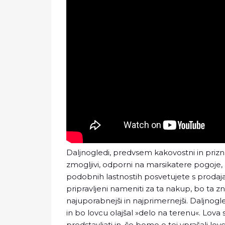
Daljnogledi, predvsem kakovostni in prizn
zmogljivi, odporni na marsikatere pogoje, 
podobnih lastnostih posvetujete s prodaj
pripravljeni nameniti za ta nakup, bo ta zn
najuporabnejši in najprimernejši. Daljnogl
in bo lovcu olajšal »delo na terenu«. Lo
predstavljati in, če bomo o tej vprašali lo