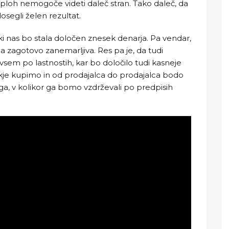
sploh nemogoče videti daleč stran. Tako daleč, da
egli želen rezultat.
i nas bo stala določen znesek denarja. Pa vendar,
na zagotovo zanemarljiva. Res pa je, da tudi
edvsem po lastnostih, kar bo določilo tudi kasneje
 kje kupimo in od prodajalca do prodajalca bodo
lga, v kolikor ga bomo vzdrževali po predpisih