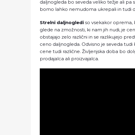
daljnogleda bo seveda veliko težje ali pa 
bomo lahko nemudoma ukrepali in tudi dos
Strelni daljnogledi
so vsekakor oprema, k
glede na zmožnosti, ki nam jih nudi, je ce
obstajajo zelo različni in se razlikujejo pr
ceno daljnogleda. Odvisno je seveda tudi
cene tudi različne. Življenjska doba bo do
prodajalca ali proizvajalca.