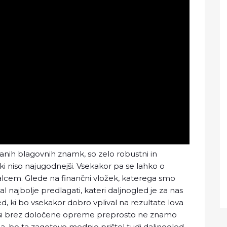
anih blagovnih znamk, so zelo robustni in
ki niso najugodnejši. Vsekakor pa se lahko o
alcem. Glede na finančni vložek, katerega smo
al najbolje predlagati, kateri daljnogled je za nas
ed, ki bo vsekakor dobro vplival na rezultate lova
va si brez določene opreme preprosto ne znamo
vca, bo ta zagotovo mednjo prištel tudi daljnogled.